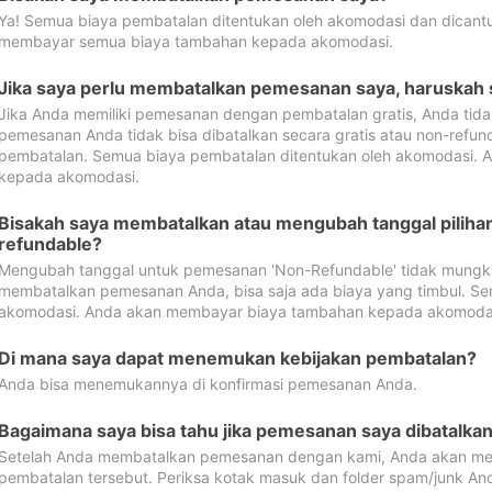
Ya! Semua biaya pembatalan ditentukan oleh akomodasi dan dican
membayar semua biaya tambahan kepada akomodasi.
Jika saya perlu membatalkan pemesanan saya, haruskah
Jika Anda memiliki pemesanan dengan pembatalan gratis, Anda tid
pemesanan Anda tidak bisa dibatalkan secara gratis atau non-refun
pembatalan. Semua biaya pembatalan ditentukan oleh akomodasi.
kepada akomodasi.
Bisakah saya membatalkan atau mengubah tanggal pilih
refundable?
Mengubah tanggal untuk pemesanan 'Non-Refundable' tidak mungkin
membatalkan pemesanan Anda, bisa saja ada biaya yang timbul. Se
akomodasi. Anda akan membayar biaya tambahan kepada akomoda
Di mana saya dapat menemukan kebijakan pembatalan?
Anda bisa menemukannya di konfirmasi pemesanan Anda.
Bagaimana saya bisa tahu jika pemesanan saya dibatalka
Setelah Anda membatalkan pemesanan dengan kami, Anda akan me
pembatalan tersebut. Periksa kotak masuk dan folder spam/junk An