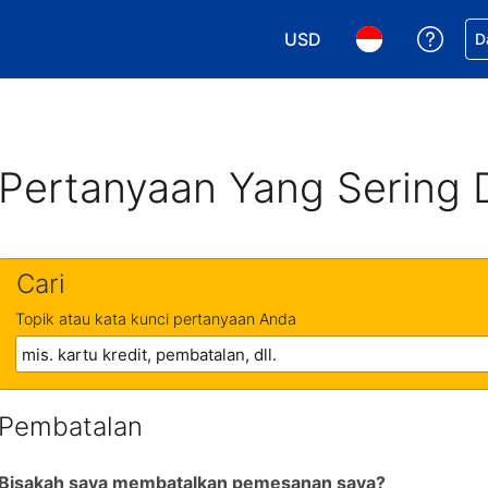
USD
Dapa
D
Pilih mata uang Anda. M
Pilih bahasa An
Pertanyaan Yang Sering 
Cari
Topik atau kata kunci pertanyaan Anda
Pembatalan
Bisakah saya membatalkan pemesanan saya?