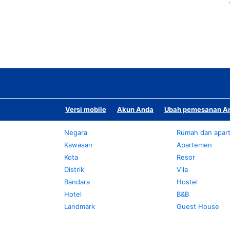
Versi mobile
Akun Anda
Ubah pemesanan An
Negara
Rumah dan apar
Kawasan
Apartemen
Kota
Resor
Distrik
Vila
Bandara
Hostel
Hotel
B&B
Landmark
Guest House