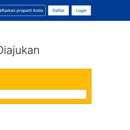
tkan bantuan untuk pemesanan Anda
aftarkan properti Anda
Daftar
Login
ata uang Anda saat ini adalah Dolar Amerika Serikat
da. Bahasa Anda saat ini adalah Bahasa Indonesia
Diajukan