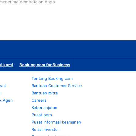
 menerima pembatalan Anda.
si kami
Booking.com for Business
Tentang Booking.com
awat
Bantuan Customer Service
n
Bantuan mitra
k Agen
Careers
Keberlanjutan
Pusat pers
Pusat informasi keamanan
Relasi investor