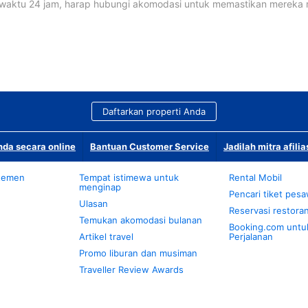
waktu 24 jam, harap hubungi akomodasi untuk memastikan mereka
Daftarkan properti Anda
da secara online
Bantuan Customer Service
Jadilah mitra afilia
temen
Tempat istimewa untuk
Rental Mobil
menginap
Pencari tiket pes
Ulasan
Reservasi restora
Temukan akomodasi bulanan
Booking.com untu
Artikel travel
Perjalanan
Promo liburan dan musiman
Traveller Review Awards