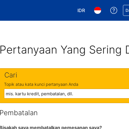
IDR
Dapa
D
Pilih mata uang Anda. 
Pilih bahasa An
Pertanyaan Yang Sering 
Cari
Topik atau kata kunci pertanyaan Anda
Pembatalan
Bisakah saya membatalkan pemesanan saya?