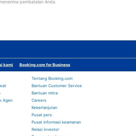
 menerima pembatalan Anda.
si kami
Booking.com for Business
Tentang Booking.com
awat
Bantuan Customer Service
n
Bantuan mitra
k Agen
Careers
Keberlanjutan
Pusat pers
Pusat informasi keamanan
Relasi investor