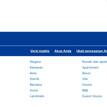
Versi mobile
Akun Anda
Ubah pemesanan An
Negara
Rumah dan apar
Kawasan
Apartemen
Kota
Resor
Distrik
Vila
Bandara
Hostel
Hotel
B&B
Landmark
Guest House