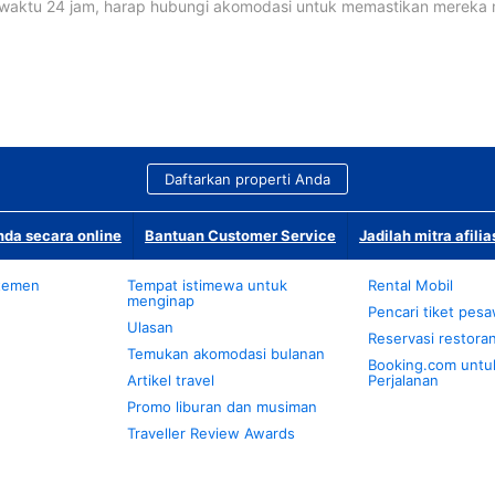
waktu 24 jam, harap hubungi akomodasi untuk memastikan mereka
Daftarkan properti Anda
da secara online
Bantuan Customer Service
Jadilah mitra afilia
temen
Tempat istimewa untuk
Rental Mobil
menginap
Pencari tiket pes
Ulasan
Reservasi restora
Temukan akomodasi bulanan
Booking.com untu
Artikel travel
Perjalanan
Promo liburan dan musiman
Traveller Review Awards