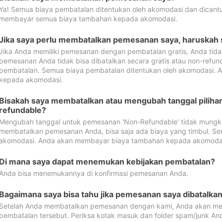
Ya! Semua biaya pembatalan ditentukan oleh akomodasi dan dican
membayar semua biaya tambahan kepada akomodasi.
Jika saya perlu membatalkan pemesanan saya, haruskah
Jika Anda memiliki pemesanan dengan pembatalan gratis, Anda tid
pemesanan Anda tidak bisa dibatalkan secara gratis atau non-refun
pembatalan. Semua biaya pembatalan ditentukan oleh akomodasi.
kepada akomodasi.
Bisakah saya membatalkan atau mengubah tanggal pilih
refundable?
Mengubah tanggal untuk pemesanan 'Non-Refundable' tidak mungkin
membatalkan pemesanan Anda, bisa saja ada biaya yang timbul. Se
akomodasi. Anda akan membayar biaya tambahan kepada akomoda
Di mana saya dapat menemukan kebijakan pembatalan?
Anda bisa menemukannya di konfirmasi pemesanan Anda.
Bagaimana saya bisa tahu jika pemesanan saya dibatalka
Setelah Anda membatalkan pemesanan dengan kami, Anda akan me
pembatalan tersebut. Periksa kotak masuk dan folder spam/junk An