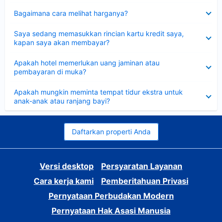
Dipersempit
Bagaimana cara melihat harganya?
Dipersempit
Saya sedang memasukkan rincian kartu kredit saya,
kapan saya akan membayar?
Dipersempit
Apakah hotel memerlukan uang jaminan atau
pembayaran di muka?
Dipersempit
Apakah mungkin meminta tempat tidur ekstra untuk
anak-anak atau ranjang bayi?
Daftarkan properti Anda
Versi desktop
Persyaratan Layanan
Cara kerja kami
Pemberitahuan Privasi
Pernyataan Perbudakan Modern
Pernyataan Hak Asasi Manusia