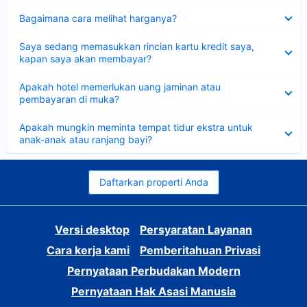
Dipersempit
Bagaimana cara melihat harganya?
Dipersempit
Saya sedang memasukkan rincian kartu kredit saya,
kapan saya akan membayar?
Dipersempit
Apakah hotel memerlukan uang jaminan atau
pembayaran di muka?
Dipersempit
Apakah mungkin meminta tempat tidur ekstra untuk
anak-anak atau ranjang bayi?
Daftarkan properti Anda
Versi desktop
Persyaratan Layanan
Cara kerja kami
Pemberitahuan Privasi
Pernyataan Perbudakan Modern
Pernyataan Hak Asasi Manusia