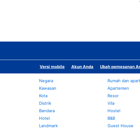
Versi mobile
Akun Anda
Ubah pemesanan An
Negara
Rumah dan apar
Kawasan
Apartemen
Kota
Resor
Distrik
Vila
Bandara
Hostel
Hotel
B&B
Landmark
Guest House