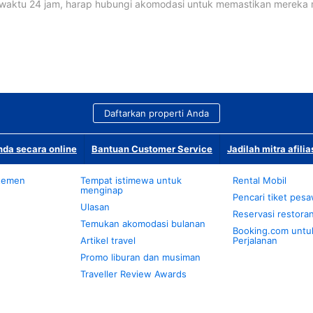
waktu 24 jam, harap hubungi akomodasi untuk memastikan mereka
Daftarkan properti Anda
da secara online
Bantuan Customer Service
Jadilah mitra afilia
temen
Tempat istimewa untuk
Rental Mobil
menginap
Pencari tiket pes
Ulasan
Reservasi restora
Temukan akomodasi bulanan
Booking.com untu
Artikel travel
Perjalanan
Promo liburan dan musiman
Traveller Review Awards