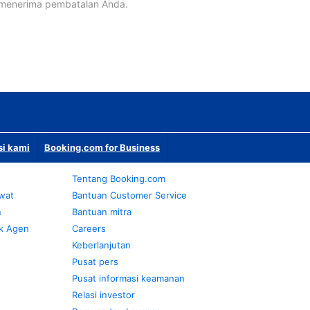
 menerima pembatalan Anda.
si kami
Booking.com for Business
Tentang Booking.com
awat
Bantuan Customer Service
n
Bantuan mitra
k Agen
Careers
Keberlanjutan
Pusat pers
Pusat informasi keamanan
Relasi investor