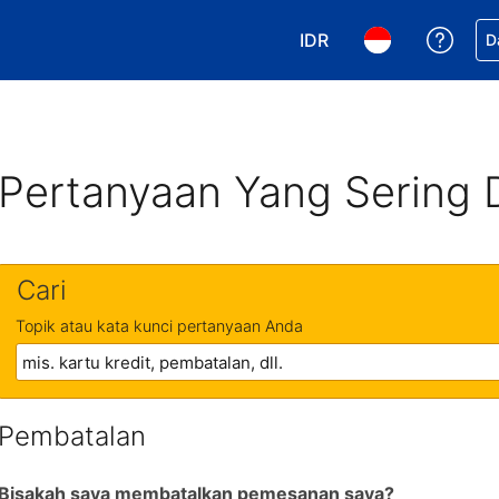
IDR
Dapa
D
Pilih mata uang Anda. 
Pilih bahasa An
Pertanyaan Yang Sering 
Cari
Topik atau kata kunci pertanyaan Anda
Pembatalan
Bisakah saya membatalkan pemesanan saya?