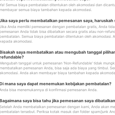
Ya! Semua biaya pembatalan ditentukan oleh akomodasi dan dican
membayar semua biaya tambahan kepada akomodasi.
Jika saya perlu membatalkan pemesanan saya, haruskah
Jika Anda memiliki pemesanan dengan pembatalan gratis, Anda tid
pemesanan Anda tidak bisa dibatalkan secara gratis atau non-refun
pembatalan. Semua biaya pembatalan ditentukan oleh akomodasi.
kepada akomodasi.
Bisakah saya membatalkan atau mengubah tanggal pilih
refundable?
Mengubah tanggal untuk pemesanan 'Non-Refundable' tidak mungkin
membatalkan pemesanan Anda, bisa saja ada biaya yang timbul. Se
akomodasi. Anda akan membayar biaya tambahan kepada akomoda
Di mana saya dapat menemukan kebijakan pembatalan?
Anda bisa menemukannya di konfirmasi pemesanan Anda.
Bagaimana saya bisa tahu jika pemesanan saya dibatalka
Setelah Anda membatalkan pemesanan dengan kami, Anda akan me
pembatalan tersebut. Periksa kotak masuk dan folder spam/junk An