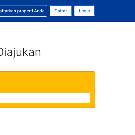
tkan bantuan untuk pemesanan Anda
aftarkan properti Anda
Daftar
Login
Mata uang Anda saat ini adalah Rupiah Indonesia
da. Bahasa Anda saat ini adalah Bahasa Indonesia
Diajukan