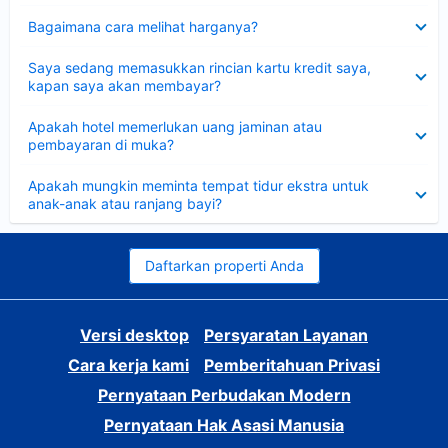
Dipersempit
Bagaimana cara melihat harganya?
Dipersempit
Saya sedang memasukkan rincian kartu kredit saya,
kapan saya akan membayar?
Dipersempit
Apakah hotel memerlukan uang jaminan atau
pembayaran di muka?
Dipersempit
Apakah mungkin meminta tempat tidur ekstra untuk
anak-anak atau ranjang bayi?
Daftarkan properti Anda
Versi desktop
Persyaratan Layanan
Cara kerja kami
Pemberitahuan Privasi
Pernyataan Perbudakan Modern
Pernyataan Hak Asasi Manusia