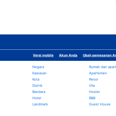
Versi mobile
Akun Anda
Ubah pemesanan An
Negara
Rumah dan apar
Kawasan
Apartemen
Kota
Resor
Distrik
Vila
Bandara
Hostel
Hotel
B&B
Landmark
Guest House