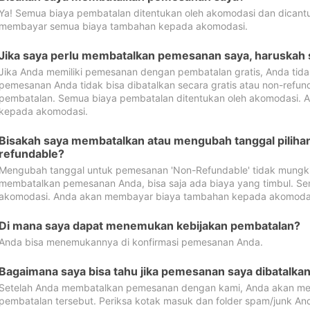
Ya! Semua biaya pembatalan ditentukan oleh akomodasi dan dican
membayar semua biaya tambahan kepada akomodasi.
Jika saya perlu membatalkan pemesanan saya, haruskah
Jika Anda memiliki pemesanan dengan pembatalan gratis, Anda tid
pemesanan Anda tidak bisa dibatalkan secara gratis atau non-refun
pembatalan. Semua biaya pembatalan ditentukan oleh akomodasi.
kepada akomodasi.
Bisakah saya membatalkan atau mengubah tanggal pilih
refundable?
Mengubah tanggal untuk pemesanan 'Non-Refundable' tidak mungkin
membatalkan pemesanan Anda, bisa saja ada biaya yang timbul. Se
akomodasi. Anda akan membayar biaya tambahan kepada akomoda
Di mana saya dapat menemukan kebijakan pembatalan?
Anda bisa menemukannya di konfirmasi pemesanan Anda.
Bagaimana saya bisa tahu jika pemesanan saya dibatalka
Setelah Anda membatalkan pemesanan dengan kami, Anda akan me
pembatalan tersebut. Periksa kotak masuk dan folder spam/junk An