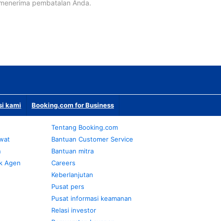
 menerima pembatalan Anda.
si kami
Booking.com for Business
Tentang Booking.com
awat
Bantuan Customer Service
n
Bantuan mitra
k Agen
Careers
Keberlanjutan
Pusat pers
Pusat informasi keamanan
Relasi investor