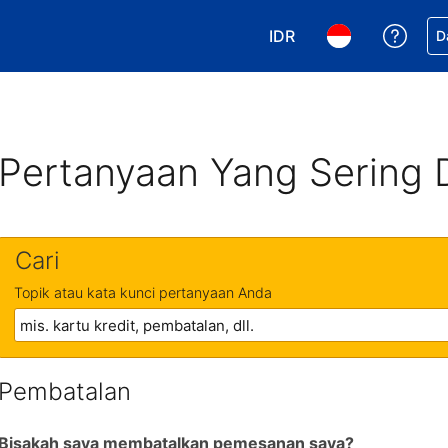
IDR
Dapa
D
Pilih mata uang Anda. 
Pilih bahasa An
Pertanyaan Yang Sering 
Cari
Topik atau kata kunci pertanyaan Anda
Pembatalan
Bisakah saya membatalkan pemesanan saya?