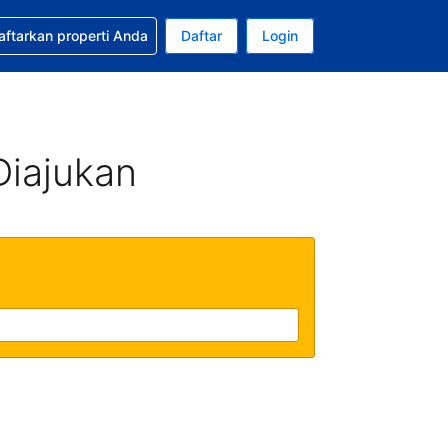
tkan bantuan untuk pemesanan Anda
aftarkan properti Anda
Daftar
Login
Mata uang Anda saat ini adalah Rupiah Indonesia
da. Bahasa Anda saat ini adalah Bahasa Indonesia
Diajukan