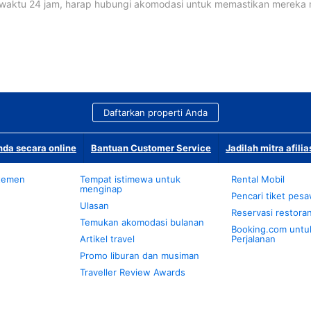
waktu 24 jam, harap hubungi akomodasi untuk memastikan mereka
Daftarkan properti Anda
da secara online
Bantuan Customer Service
Jadilah mitra afilia
temen
Tempat istimewa untuk
Rental Mobil
menginap
Pencari tiket pes
Ulasan
Reservasi restora
Temukan akomodasi bulanan
Booking.com untu
Artikel travel
Perjalanan
Promo liburan dan musiman
Traveller Review Awards