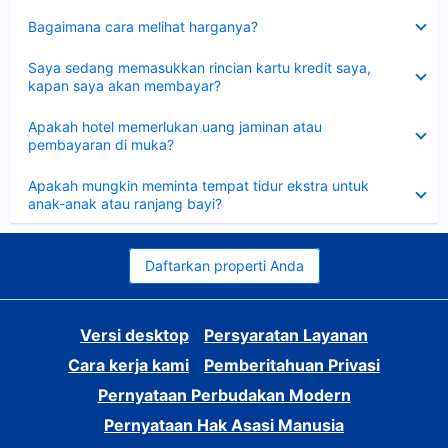
Dipersempit
Bagaimana cara melihat harganya?
Dipersempit
Saya sedang memasukkan rincian kartu kredit saya,
kapan saya akan membayar?
Dipersempit
Apakah hotel memerlukan uang jaminan atau
pembayaran di muka?
Dipersempit
Apakah mungkin meminta tempat tidur ekstra untuk
anak-anak atau ranjang bayi?
Daftarkan properti Anda
Versi desktop
Persyaratan Layanan
Cara kerja kami
Pemberitahuan Privasi
Pernyataan Perbudakan Modern
Pernyataan Hak Asasi Manusia