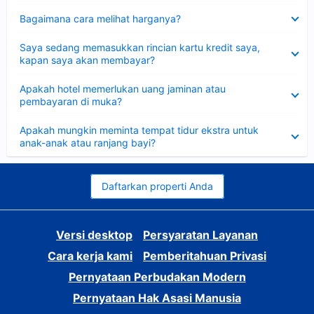
Dipersempit
Bagaimana cara melihat harganya?
Dipersempit
Saya sedang memasukkan rincian kartu kredit saya,
kapan saya akan membayar?
Dipersempit
Apakah hotel memerlukan uang jaminan atau
pembayaran di muka?
Dipersempit
Apakah mungkin meminta tempat tidur ekstra untuk
anak-anak atau ranjang bayi?
Daftarkan properti Anda
Versi desktop
Persyaratan Layanan
Cara kerja kami
Pemberitahuan Privasi
Pernyataan Perbudakan Modern
Pernyataan Hak Asasi Manusia