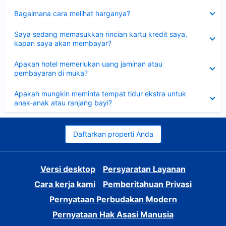
Dipersempit
Bagaimana cara melihat harganya?
Dipersempit
Saya sedang memasukkan rincian kartu kredit saya,
kapan saya akan membayar?
Dipersempit
Apakah hotel memerlukan uang jaminan atau
pembayaran di muka?
Dipersempit
Apakah mungkin meminta tempat tidur ekstra untuk
anak-anak atau ranjang bayi?
Daftarkan properti Anda
Versi desktop
Persyaratan Layanan
Cara kerja kami
Pemberitahuan Privasi
Pernyataan Perbudakan Modern
Pernyataan Hak Asasi Manusia