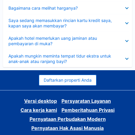
Dipersempit
Bagaimana cara melihat harganya?
Dipersempit
Saya sedang memasukkan rincian kartu kredit saya,
kapan saya akan membayar?
Dipersempit
Apakah hotel memerlukan uang jaminan atau
pembayaran di muka?
Dipersempit
Apakah mungkin meminta tempat tidur ekstra untuk
anak-anak atau ranjang bayi?
Daftarkan properti Anda
Versi desktop
Persyaratan Layanan
Cara kerja kami
Pemberitahuan Privasi
Pernyataan Perbudakan Modern
Pernyataan Hak Asasi Manusia