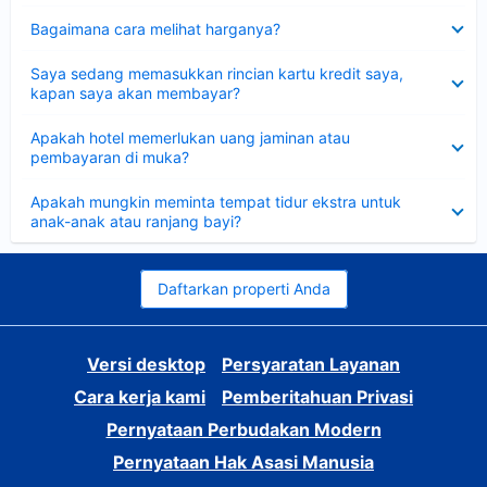
Dipersempit
Bagaimana cara melihat harganya?
Dipersempit
Saya sedang memasukkan rincian kartu kredit saya,
kapan saya akan membayar?
Dipersempit
Apakah hotel memerlukan uang jaminan atau
pembayaran di muka?
Dipersempit
Apakah mungkin meminta tempat tidur ekstra untuk
anak-anak atau ranjang bayi?
Daftarkan properti Anda
Versi desktop
Persyaratan Layanan
Cara kerja kami
Pemberitahuan Privasi
Pernyataan Perbudakan Modern
Pernyataan Hak Asasi Manusia