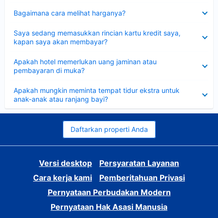
Dipersempit
Bagaimana cara melihat harganya?
Dipersempit
Saya sedang memasukkan rincian kartu kredit saya,
kapan saya akan membayar?
Dipersempit
Apakah hotel memerlukan uang jaminan atau
pembayaran di muka?
Dipersempit
Apakah mungkin meminta tempat tidur ekstra untuk
anak-anak atau ranjang bayi?
Daftarkan properti Anda
Versi desktop
Persyaratan Layanan
Cara kerja kami
Pemberitahuan Privasi
Pernyataan Perbudakan Modern
Pernyataan Hak Asasi Manusia