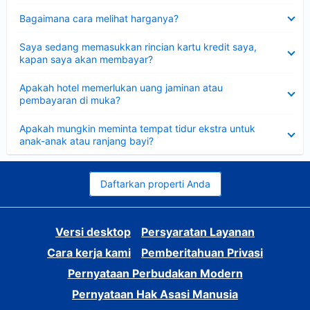
Dipersempit
Bagaimana cara melihat harganya?
Dipersempit
Saya sedang memasukkan rincian kartu kredit saya,
kapan saya akan membayar?
Dipersempit
Apakah hotel memerlukan uang jaminan atau
pembayaran di muka?
Dipersempit
Apakah mungkin meminta tempat tidur ekstra untuk
anak-anak atau ranjang bayi?
Daftarkan properti Anda
Versi desktop
Persyaratan Layanan
Cara kerja kami
Pemberitahuan Privasi
Pernyataan Perbudakan Modern
Pernyataan Hak Asasi Manusia