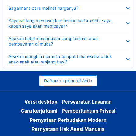
Dipersempit
Bagaimana cara melihat harganya?
Dipersempit
Saya sedang memasukkan rincian kartu kredit saya,
kapan saya akan membayar?
Dipersempit
Apakah hotel memerlukan uang jaminan atau
pembayaran di muka?
Dipersempit
Apakah mungkin meminta tempat tidur ekstra untuk
anak-anak atau ranjang bayi?
Daftarkan properti Anda
Versi desktop
Persyaratan Layanan
Cara kerja kami
Pemberitahuan Privasi
Pernyataan Perbudakan Modern
Pernyataan Hak Asasi Manusia