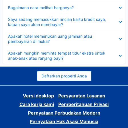
Dipersempit
Bagaimana cara melihat harganya?
Dipersempit
Saya sedang memasukkan rincian kartu kredit saya,
kapan saya akan membayar?
Dipersempit
Apakah hotel memerlukan uang jaminan atau
pembayaran di muka?
Dipersempit
Apakah mungkin meminta tempat tidur ekstra untuk
anak-anak atau ranjang bayi?
Daftarkan properti Anda
Versi desktop
Persyaratan Layanan
Cara kerja kami
Pemberitahuan Privasi
Pernyataan Perbudakan Modern
Pernyataan Hak Asasi Manusia