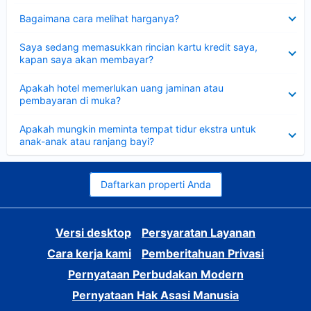
Dipersempit
Bagaimana cara melihat harganya?
Dipersempit
Saya sedang memasukkan rincian kartu kredit saya,
kapan saya akan membayar?
Dipersempit
Apakah hotel memerlukan uang jaminan atau
pembayaran di muka?
Dipersempit
Apakah mungkin meminta tempat tidur ekstra untuk
anak-anak atau ranjang bayi?
Daftarkan properti Anda
Versi desktop
Persyaratan Layanan
Cara kerja kami
Pemberitahuan Privasi
Pernyataan Perbudakan Modern
Pernyataan Hak Asasi Manusia