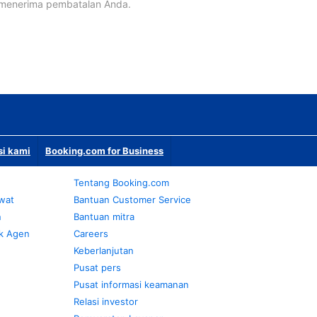
 menerima pembatalan Anda.
si kami
Booking.com for Business
Tentang Booking.com
awat
Bantuan Customer Service
n
Bantuan mitra
k Agen
Careers
Keberlanjutan
Pusat pers
Pusat informasi keamanan
Relasi investor