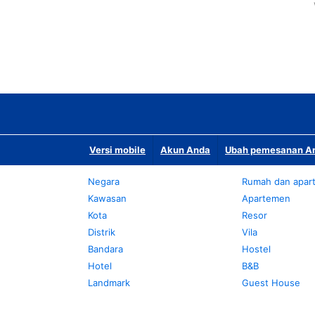
Versi mobile
Akun Anda
Ubah pemesanan An
Negara
Rumah dan apar
Kawasan
Apartemen
Kota
Resor
Distrik
Vila
Bandara
Hostel
Hotel
B&B
Landmark
Guest House