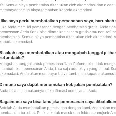
Ya! Semua biaya pembatalan ditentukan oleh akomodasi dan dican
membayar semua biaya tambahan kepada akomodasi.
Jika saya perlu membatalkan pemesanan saya, haruskah
Jika Anda memiliki pemesanan dengan pembatalan gratis, Anda tid
pemesanan Anda tidak bisa dibatalkan secara gratis atau non-refun
pembatalan. Semua biaya pembatalan ditentukan oleh akomodasi.
kepada akomodasi.
Bisakah saya membatalkan atau mengubah tanggal pilih
refundable?
Mengubah tanggal untuk pemesanan 'Non-Refundable' tidak mungkin
membatalkan pemesanan Anda, bisa saja ada biaya yang timbul. Se
akomodasi. Anda akan membayar biaya tambahan kepada akomoda
Di mana saya dapat menemukan kebijakan pembatalan?
Anda bisa menemukannya di konfirmasi pemesanan Anda.
Bagaimana saya bisa tahu jika pemesanan saya dibatalka
Setelah Anda membatalkan pemesanan dengan kami, Anda akan me
pembatalan tersebut. Periksa kotak masuk dan folder spam/junk An