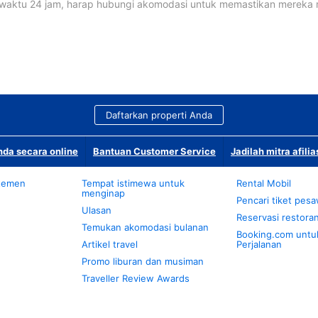
waktu 24 jam, harap hubungi akomodasi untuk memastikan mereka
Daftarkan properti Anda
da secara online
Bantuan Customer Service
Jadilah mitra afilia
temen
Tempat istimewa untuk
Rental Mobil
menginap
Pencari tiket pes
Ulasan
Reservasi restora
Temukan akomodasi bulanan
Booking.com untu
Artikel travel
Perjalanan
Promo liburan dan musiman
Traveller Review Awards