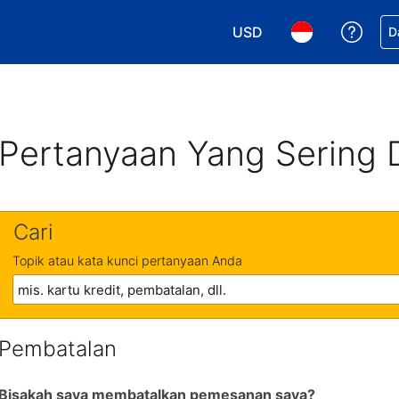
USD
Dapa
D
Pilih mata uang Anda. M
Pilih bahasa An
Pertanyaan Yang Sering 
Cari
Topik atau kata kunci pertanyaan Anda
Pembatalan
Bisakah saya membatalkan pemesanan saya?