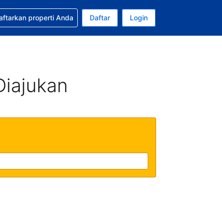
tkan bantuan untuk pemesanan Anda
aftarkan properti Anda
Daftar
Login
ata uang Anda saat ini adalah Dolar Amerika Serikat
da. Bahasa Anda saat ini adalah Bahasa Indonesia
Diajukan