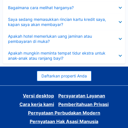
Dipersempit
Bagaimana cara melihat harganya?
Dipersempit
Saya sedang memasukkan rincian kartu kredit saya,
kapan saya akan membayar?
Dipersempit
Apakah hotel memerlukan uang jaminan atau
pembayaran di muka?
Dipersempit
Apakah mungkin meminta tempat tidur ekstra untuk
anak-anak atau ranjang bayi?
Daftarkan properti Anda
Versi desktop
Persyaratan Layanan
Cara kerja kami
Pemberitahuan Privasi
Pernyataan Perbudakan Modern
Pernyataan Hak Asasi Manusia