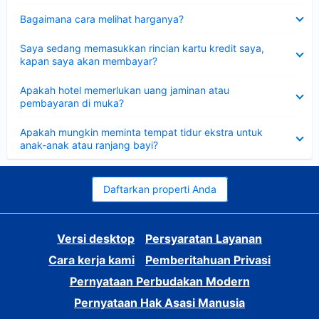
Dipersempit
Bagaimana cara melihat harganya?
Dipersempit
Saya sedang memasukkan rincian kartu kredit saya,
kapan saya akan membayar?
Dipersempit
Apakah hotel memerlukan uang jaminan atau
pembayaran di muka?
Dipersempit
Apakah mungkin meminta tempat tidur ekstra untuk
anak-anak atau ranjang bayi?
Daftarkan properti Anda
Versi desktop
Persyaratan Layanan
Cara kerja kami
Pemberitahuan Privasi
Pernyataan Perbudakan Modern
Pernyataan Hak Asasi Manusia