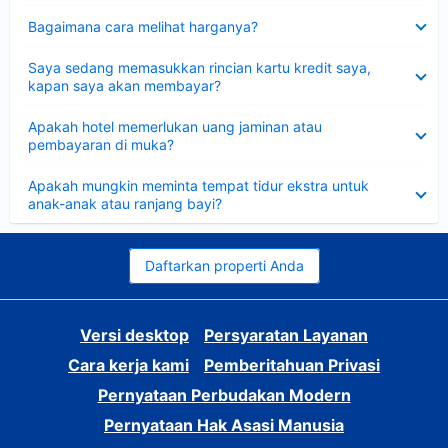
Dipersempit
Bagaimana cara melihat harganya?
Dipersempit
Saya sedang memasukkan rincian kartu kredit saya,
kapan saya akan membayar?
Dipersempit
Apakah hotel memerlukan uang jaminan atau
pembayaran di muka?
Dipersempit
Apakah mungkin meminta tempat tidur ekstra untuk
anak-anak atau ranjang bayi?
Daftarkan properti Anda
Versi desktop
Persyaratan Layanan
Cara kerja kami
Pemberitahuan Privasi
Pernyataan Perbudakan Modern
Pernyataan Hak Asasi Manusia