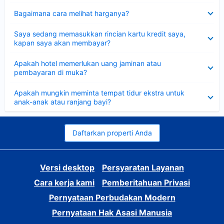
Dipersempit
Bagaimana cara melihat harganya?
Dipersempit
Saya sedang memasukkan rincian kartu kredit saya,
kapan saya akan membayar?
Dipersempit
Apakah hotel memerlukan uang jaminan atau
pembayaran di muka?
Dipersempit
Apakah mungkin meminta tempat tidur ekstra untuk
anak-anak atau ranjang bayi?
Daftarkan properti Anda
Versi desktop
Persyaratan Layanan
Cara kerja kami
Pemberitahuan Privasi
Pernyataan Perbudakan Modern
Pernyataan Hak Asasi Manusia