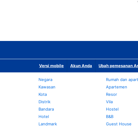
Versi mobile
Akun Anda
Ubah pemesanan An
Negara
Rumah dan apar
Kawasan
Apartemen
Kota
Resor
Distrik
Vila
Bandara
Hostel
Hotel
B&B
Landmark
Guest House