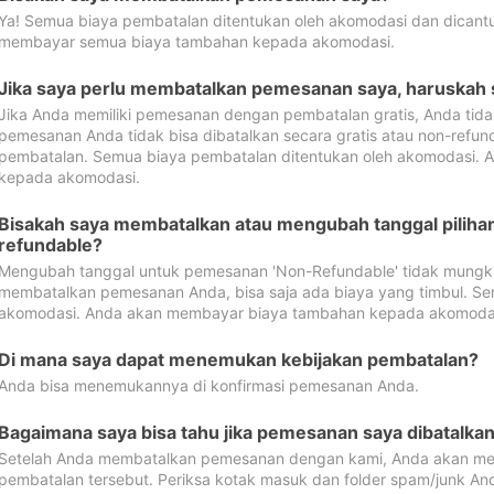
Ya! Semua biaya pembatalan ditentukan oleh akomodasi dan dican
membayar semua biaya tambahan kepada akomodasi.
Jika saya perlu membatalkan pemesanan saya, haruskah
Jika Anda memiliki pemesanan dengan pembatalan gratis, Anda tid
pemesanan Anda tidak bisa dibatalkan secara gratis atau non-refun
pembatalan. Semua biaya pembatalan ditentukan oleh akomodasi.
kepada akomodasi.
Bisakah saya membatalkan atau mengubah tanggal pilih
refundable?
Mengubah tanggal untuk pemesanan 'Non-Refundable' tidak mungkin
membatalkan pemesanan Anda, bisa saja ada biaya yang timbul. Se
akomodasi. Anda akan membayar biaya tambahan kepada akomoda
Di mana saya dapat menemukan kebijakan pembatalan?
Anda bisa menemukannya di konfirmasi pemesanan Anda.
Bagaimana saya bisa tahu jika pemesanan saya dibatalka
Setelah Anda membatalkan pemesanan dengan kami, Anda akan me
pembatalan tersebut. Periksa kotak masuk dan folder spam/junk An