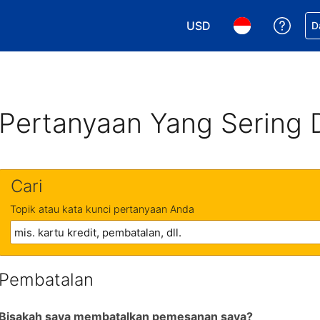
USD
Dapa
D
Pilih mata uang Anda. M
Pilih bahasa An
Pertanyaan Yang Sering 
Cari
Topik atau kata kunci pertanyaan Anda
Pembatalan
Bisakah saya membatalkan pemesanan saya?