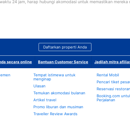
waktu 24 jam, harap hubungi akomodasi untuk memastikan mereka
Daftarkan properti Anda
da secara online
Bantuan Customer Service
Jadilah mitra afilia
temen
Tempat istimewa untuk
Rental Mobil
menginap
Pencari tiket pes
Ulasan
Reservasi restora
Temukan akomodasi bulanan
Booking.com untu
Artikel travel
Perjalanan
Promo liburan dan musiman
Traveller Review Awards