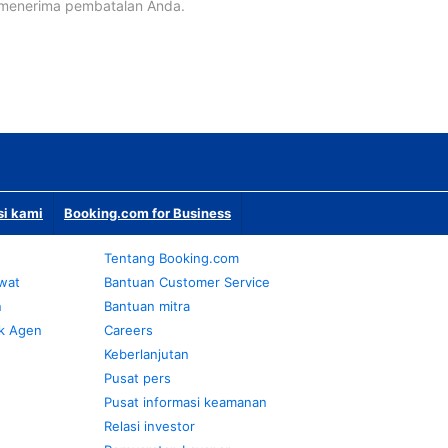
 menerima pembatalan Anda.
si kami
Booking.com for Business
Tentang Booking.com
awat
Bantuan Customer Service
n
Bantuan mitra
k Agen
Careers
Keberlanjutan
Pusat pers
Pusat informasi keamanan
Relasi investor