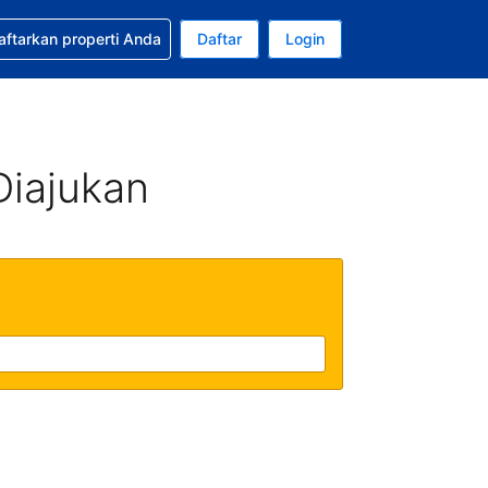
tkan bantuan untuk pemesanan Anda
aftarkan properti Anda
Daftar
Login
ata uang Anda saat ini adalah Dolar Amerika Serikat
da. Bahasa Anda saat ini adalah Bahasa Indonesia
Diajukan