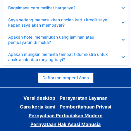
Dipersempit
Bagaimana cara melihat harganya?
Dipersempit
Saya sedang memasukkan rincian kartu kredit saya,
kapan saya akan membayar?
Dipersempit
Apakah hotel memerlukan uang jaminan atau
pembayaran di muka?
Dipersempit
Apakah mungkin meminta tempat tidur ekstra untuk
anak-anak atau ranjang bayi?
Daftarkan properti Anda
Versi desktop
Persyaratan Layanan
Cara kerja kami
Pemberitahuan Privasi
Pernyataan Perbudakan Modern
Pernyataan Hak Asasi Manusia