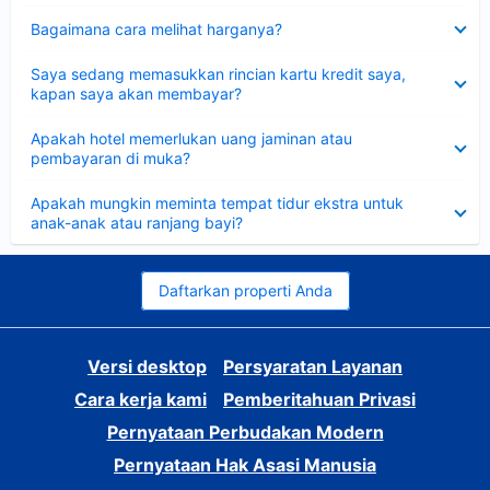
Dipersempit
Bagaimana cara melihat harganya?
Dipersempit
Saya sedang memasukkan rincian kartu kredit saya,
kapan saya akan membayar?
Dipersempit
Apakah hotel memerlukan uang jaminan atau
pembayaran di muka?
Dipersempit
Apakah mungkin meminta tempat tidur ekstra untuk
anak-anak atau ranjang bayi?
Daftarkan properti Anda
Versi desktop
Persyaratan Layanan
Cara kerja kami
Pemberitahuan Privasi
Pernyataan Perbudakan Modern
Pernyataan Hak Asasi Manusia