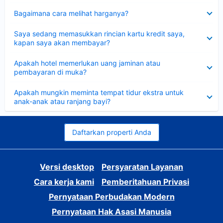
Dipersempit
Bagaimana cara melihat harganya?
Dipersempit
Saya sedang memasukkan rincian kartu kredit saya,
kapan saya akan membayar?
Dipersempit
Apakah hotel memerlukan uang jaminan atau
pembayaran di muka?
Dipersempit
Apakah mungkin meminta tempat tidur ekstra untuk
anak-anak atau ranjang bayi?
Daftarkan properti Anda
Versi desktop
Persyaratan Layanan
Cara kerja kami
Pemberitahuan Privasi
Pernyataan Perbudakan Modern
Pernyataan Hak Asasi Manusia