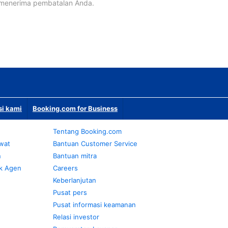
 menerima pembatalan Anda.
si kami
Booking.com for Business
Tentang Booking.com
awat
Bantuan Customer Service
n
Bantuan mitra
k Agen
Careers
Keberlanjutan
Pusat pers
Pusat informasi keamanan
Relasi investor