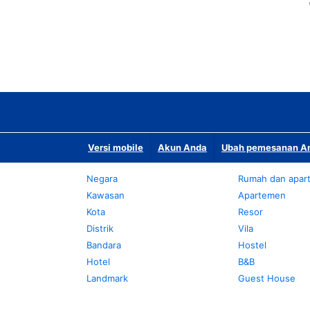
Versi mobile
Akun Anda
Ubah pemesanan An
Negara
Rumah dan apar
Kawasan
Apartemen
Kota
Resor
Distrik
Vila
Bandara
Hostel
Hotel
B&B
Landmark
Guest House