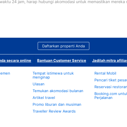
waktu 24 jam, harap hubungi akomodasi untuk memastikan mereka
Daftarkan properti Anda
da secara online
Bantuan Customer Service
Jadilah mitra afilia
temen
Tempat istimewa untuk
Rental Mobil
menginap
Pencari tiket pes
Ulasan
Reservasi restora
Temukan akomodasi bulanan
Booking.com untu
Artikel travel
Perjalanan
Promo liburan dan musiman
Traveller Review Awards