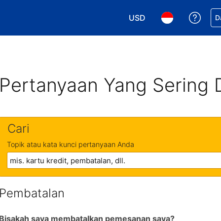
USD
Dapa
D
Pilih mata uang Anda. M
Pilih bahasa An
Pertanyaan Yang Sering 
Cari
Topik atau kata kunci pertanyaan Anda
Pembatalan
Bisakah saya membatalkan pemesanan saya?