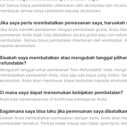
Ya! Semua biaya pembatalan ditentukan oleh akomodasi dan dican
membayar semua biaya tambahan kepada akomodasi.
Jika saya perlu membatalkan pemesanan saya, haruskah
Jika Anda memiliki pemesanan dengan pembatalan gratis, Anda tid
pemesanan Anda tidak bisa dibatalkan secara gratis atau non-refun
pembatalan. Semua biaya pembatalan ditentukan oleh akomodasi.
kepada akomodasi.
Bisakah saya membatalkan atau mengubah tanggal pilih
refundable?
Mengubah tanggal untuk pemesanan 'Non-Refundable' tidak mungkin
membatalkan pemesanan Anda, bisa saja ada biaya yang timbul. Se
akomodasi. Anda akan membayar biaya tambahan kepada akomoda
Di mana saya dapat menemukan kebijakan pembatalan?
Anda bisa menemukannya di konfirmasi pemesanan Anda.
Bagaimana saya bisa tahu jika pemesanan saya dibatalka
Setelah Anda membatalkan pemesanan dengan kami, Anda akan me
pembatalan tersebut. Periksa kotak masuk dan folder spam/junk An