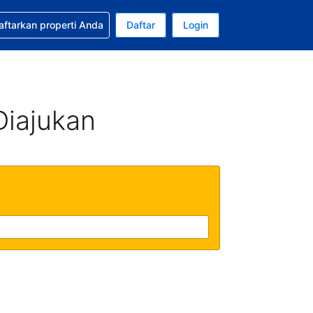
tkan bantuan untuk pemesanan Anda
aftarkan properti Anda
Daftar
Login
ata uang Anda saat ini adalah Dolar Amerika Serikat
da. Bahasa Anda saat ini adalah Bahasa Indonesia
Diajukan