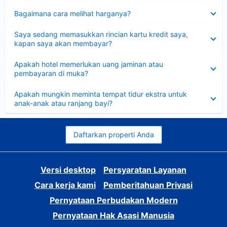
Dipersempit
Bagaimana cara melihat harganya?
Dipersempit
Saya sedang memasukkan rincian kartu kredit saya,
kapan saya akan membayar?
Dipersempit
Apakah hotel memerlukan uang jaminan atau
pembayaran di muka?
Dipersempit
Apakah mungkin meminta tempat tidur ekstra untuk
anak-anak atau ranjang bayi?
Daftarkan properti Anda
Versi desktop
Persyaratan Layanan
Cara kerja kami
Pemberitahuan Privasi
Pernyataan Perbudakan Modern
Pernyataan Hak Asasi Manusia