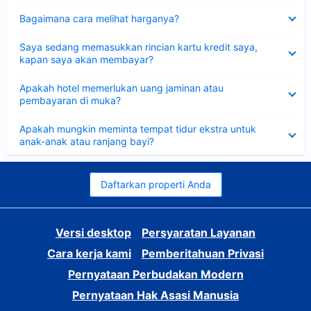
Dipersempit
Bagaimana cara melihat harganya?
Dipersempit
Saya sedang memasukkan rincian kartu kredit saya,
kapan saya akan membayar?
Dipersempit
Apakah hotel memerlukan uang jaminan atau
pembayaran di muka?
Dipersempit
Apakah mungkin meminta tempat tidur ekstra untuk
anak-anak atau ranjang bayi?
Daftarkan properti Anda
Versi desktop
Persyaratan Layanan
Cara kerja kami
Pemberitahuan Privasi
Pernyataan Perbudakan Modern
Pernyataan Hak Asasi Manusia