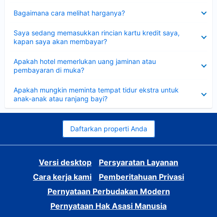
Dipersempit
Bagaimana cara melihat harganya?
Dipersempit
Saya sedang memasukkan rincian kartu kredit saya,
kapan saya akan membayar?
Dipersempit
Apakah hotel memerlukan uang jaminan atau
pembayaran di muka?
Dipersempit
Apakah mungkin meminta tempat tidur ekstra untuk
anak-anak atau ranjang bayi?
Daftarkan properti Anda
Versi desktop
Persyaratan Layanan
Cara kerja kami
Pemberitahuan Privasi
Pernyataan Perbudakan Modern
Pernyataan Hak Asasi Manusia