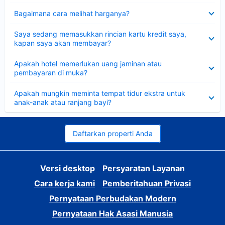
Dipersempit
Bagaimana cara melihat harganya?
Dipersempit
Saya sedang memasukkan rincian kartu kredit saya,
kapan saya akan membayar?
Dipersempit
Apakah hotel memerlukan uang jaminan atau
pembayaran di muka?
Dipersempit
Apakah mungkin meminta tempat tidur ekstra untuk
anak-anak atau ranjang bayi?
Daftarkan properti Anda
Versi desktop
Persyaratan Layanan
Cara kerja kami
Pemberitahuan Privasi
Pernyataan Perbudakan Modern
Pernyataan Hak Asasi Manusia