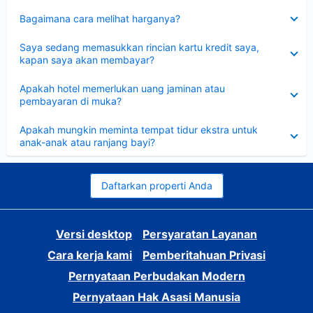
Dipersempit
Bagaimana cara melihat harganya?
Dipersempit
Saya sedang memasukkan rincian kartu kredit saya,
kapan saya akan membayar?
Dipersempit
Apakah hotel memerlukan uang jaminan atau
pembayaran di muka?
Dipersempit
Apakah mungkin meminta tempat tidur ekstra untuk
anak-anak atau ranjang bayi?
Daftarkan properti Anda
Versi desktop
Persyaratan Layanan
Cara kerja kami
Pemberitahuan Privasi
Pernyataan Perbudakan Modern
Pernyataan Hak Asasi Manusia