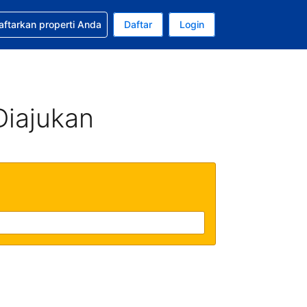
tkan bantuan untuk pemesanan Anda
aftarkan properti Anda
Daftar
Login
Mata uang Anda saat ini adalah Rupiah Indonesia
da. Bahasa Anda saat ini adalah Bahasa Indonesia
Diajukan