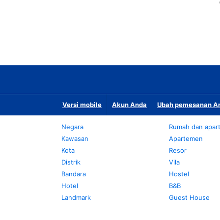
Versi mobile
Akun Anda
Ubah pemesanan An
Negara
Rumah dan apar
Kawasan
Apartemen
Kota
Resor
Distrik
Vila
Bandara
Hostel
Hotel
B&B
Landmark
Guest House