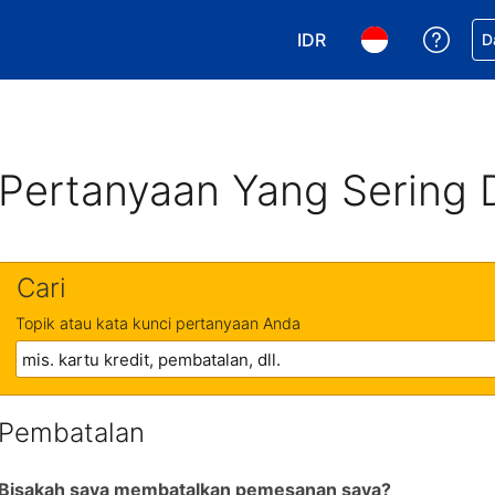
IDR
Dapa
D
Pilih mata uang Anda. 
Pilih bahasa An
Pertanyaan Yang Sering 
Cari
Topik atau kata kunci pertanyaan Anda
Pembatalan
Bisakah saya membatalkan pemesanan saya?