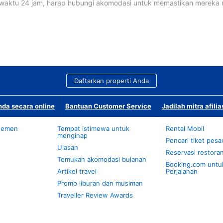
waktu 24 jam, harap hubungi akomodasi untuk memastikan mereka
Daftarkan properti Anda
da secara online
Bantuan Customer Service
Jadilah mitra afilia
temen
Tempat istimewa untuk
Rental Mobil
menginap
Pencari tiket pes
Ulasan
Reservasi restora
Temukan akomodasi bulanan
Booking.com untu
Artikel travel
Perjalanan
Promo liburan dan musiman
Traveller Review Awards