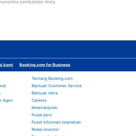
 menerima pembatalan Anda.
si kami
Booking.com for Business
Tentang Booking.com
awat
Bantuan Customer Service
n
Bantuan mitra
k Agen
Careers
Keberlanjutan
Pusat pers
Pusat informasi keamanan
Relasi investor