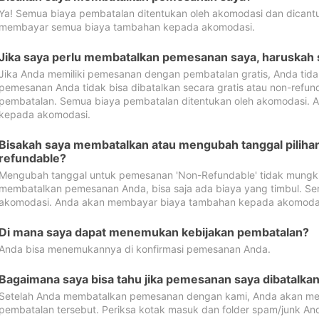
Ya! Semua biaya pembatalan ditentukan oleh akomodasi dan dican
membayar semua biaya tambahan kepada akomodasi.
Jika saya perlu membatalkan pemesanan saya, haruskah
Jika Anda memiliki pemesanan dengan pembatalan gratis, Anda tid
pemesanan Anda tidak bisa dibatalkan secara gratis atau non-refun
pembatalan. Semua biaya pembatalan ditentukan oleh akomodasi.
kepada akomodasi.
Bisakah saya membatalkan atau mengubah tanggal pilih
refundable?
Mengubah tanggal untuk pemesanan 'Non-Refundable' tidak mungkin
membatalkan pemesanan Anda, bisa saja ada biaya yang timbul. Se
akomodasi. Anda akan membayar biaya tambahan kepada akomoda
Di mana saya dapat menemukan kebijakan pembatalan?
Anda bisa menemukannya di konfirmasi pemesanan Anda.
Bagaimana saya bisa tahu jika pemesanan saya dibatalka
Setelah Anda membatalkan pemesanan dengan kami, Anda akan me
pembatalan tersebut. Periksa kotak masuk dan folder spam/junk An