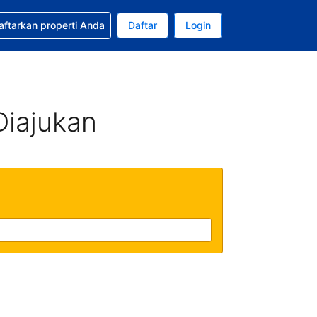
tkan bantuan untuk pemesanan Anda
aftarkan properti Anda
Daftar
Login
ata uang Anda saat ini adalah Dolar Amerika Serikat
da. Bahasa Anda saat ini adalah Bahasa Indonesia
Diajukan