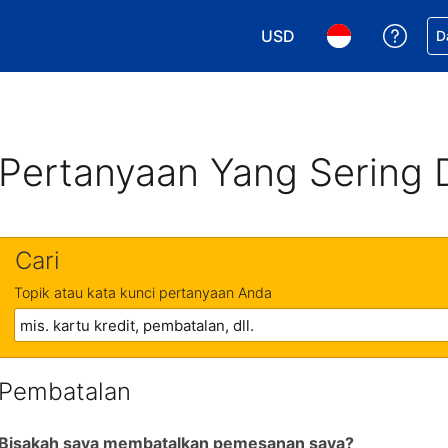
USD
Dapa
D
Pilih mata uang Anda. M
Pilih bahasa An
Pertanyaan Yang Sering 
Cari
Topik atau kata kunci pertanyaan Anda
Pembatalan
Bisakah saya membatalkan pemesanan saya?