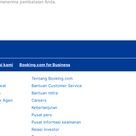
 menerima pembatalan Anda.
si kami
Booking.com for Business
Tentang Booking.com
awat
Bantuan Customer Service
n
Bantuan mitra
k Agen
Careers
Keberlanjutan
Pusat pers
Pusat informasi keamanan
Relasi investor