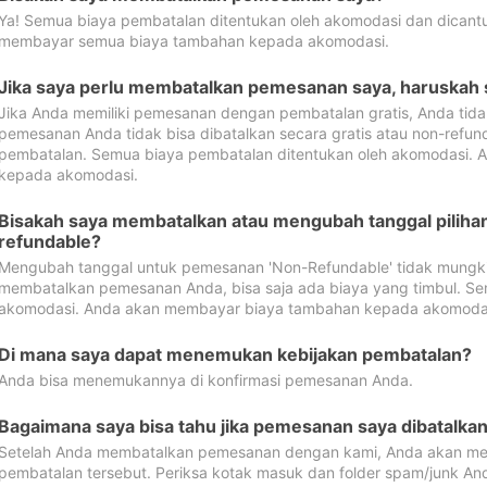
Ya! Semua biaya pembatalan ditentukan oleh akomodasi dan dican
membayar semua biaya tambahan kepada akomodasi.
Jika saya perlu membatalkan pemesanan saya, haruskah
Jika Anda memiliki pemesanan dengan pembatalan gratis, Anda tid
pemesanan Anda tidak bisa dibatalkan secara gratis atau non-refun
pembatalan. Semua biaya pembatalan ditentukan oleh akomodasi.
kepada akomodasi.
Bisakah saya membatalkan atau mengubah tanggal pilih
refundable?
Mengubah tanggal untuk pemesanan 'Non-Refundable' tidak mungkin
membatalkan pemesanan Anda, bisa saja ada biaya yang timbul. Se
akomodasi. Anda akan membayar biaya tambahan kepada akomoda
Di mana saya dapat menemukan kebijakan pembatalan?
Anda bisa menemukannya di konfirmasi pemesanan Anda.
Bagaimana saya bisa tahu jika pemesanan saya dibatalka
Setelah Anda membatalkan pemesanan dengan kami, Anda akan me
pembatalan tersebut. Periksa kotak masuk dan folder spam/junk An