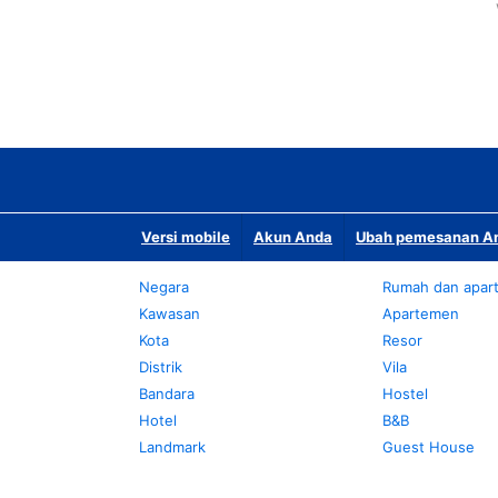
Versi mobile
Akun Anda
Ubah pemesanan An
Negara
Rumah dan apar
Kawasan
Apartemen
Kota
Resor
Distrik
Vila
Bandara
Hostel
Hotel
B&B
Landmark
Guest House