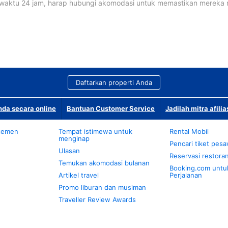
waktu 24 jam, harap hubungi akomodasi untuk memastikan mereka
Daftarkan properti Anda
da secara online
Bantuan Customer Service
Jadilah mitra afilia
temen
Tempat istimewa untuk
Rental Mobil
menginap
Pencari tiket pes
Ulasan
Reservasi restora
Temukan akomodasi bulanan
Booking.com untu
Artikel travel
Perjalanan
Promo liburan dan musiman
Traveller Review Awards