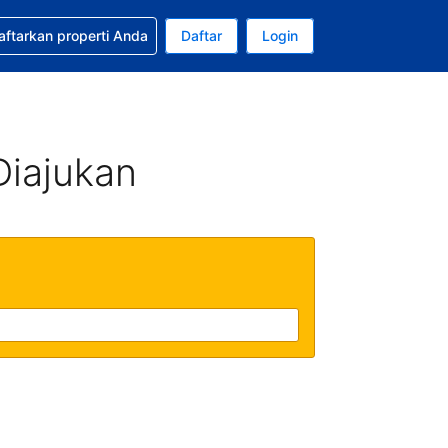
tkan bantuan untuk pemesanan Anda
aftarkan properti Anda
Daftar
Login
ata uang Anda saat ini adalah Dolar Amerika Serikat
da. Bahasa Anda saat ini adalah Bahasa Indonesia
Diajukan