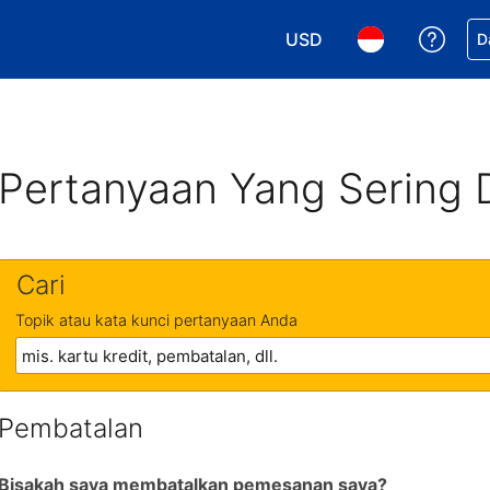
USD
Dapa
D
Pilih mata uang Anda. M
Pilih bahasa An
Pertanyaan Yang Sering 
Cari
Topik atau kata kunci pertanyaan Anda
Pembatalan
Bisakah saya membatalkan pemesanan saya?