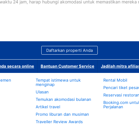
waktu 24 jam, harap hubungi akomodasi untuk memastikan mereka
Daftarkan properti Anda
da secara online
Bantuan Customer Service
Jadilah mitra afilia
temen
Tempat istimewa untuk
Rental Mobil
menginap
Pencari tiket pes
Ulasan
Reservasi restora
Temukan akomodasi bulanan
Booking.com untu
Artikel travel
Perjalanan
Promo liburan dan musiman
Traveller Review Awards