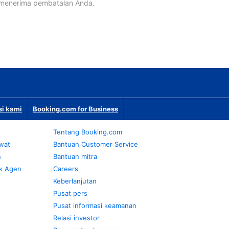
 menerima pembatalan Anda.
si kami
Booking.com for Business
Tentang Booking.com
awat
Bantuan Customer Service
n
Bantuan mitra
k Agen
Careers
Keberlanjutan
Pusat pers
Pusat informasi keamanan
Relasi investor