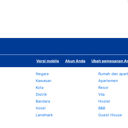
Versi mobile
Akun Anda
Ubah pemesanan An
Negara
Rumah dan apar
Kawasan
Apartemen
Kota
Resor
Distrik
Vila
Bandara
Hostel
Hotel
B&B
Landmark
Guest House