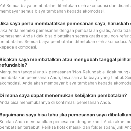
Ya! Semua biaya pembatalan ditentukan oleh akomodasi dan dican
membayar semua biaya tambahan kepada akomodasi.
Jika saya perlu membatalkan pemesanan saya, haruskah
Jika Anda memiliki pemesanan dengan pembatalan gratis, Anda tid
pemesanan Anda tidak bisa dibatalkan secara gratis atau non-refun
pembatalan. Semua biaya pembatalan ditentukan oleh akomodasi.
kepada akomodasi.
Bisakah saya membatalkan atau mengubah tanggal pilih
refundable?
Mengubah tanggal untuk pemesanan 'Non-Refundable' tidak mungkin
membatalkan pemesanan Anda, bisa saja ada biaya yang timbul. Se
akomodasi. Anda akan membayar biaya tambahan kepada akomoda
Di mana saya dapat menemukan kebijakan pembatalan?
Anda bisa menemukannya di konfirmasi pemesanan Anda.
Bagaimana saya bisa tahu jika pemesanan saya dibatalka
Setelah Anda membatalkan pemesanan dengan kami, Anda akan me
pembatalan tersebut. Periksa kotak masuk dan folder spam/junk An