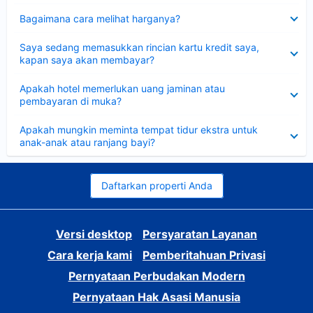
Dipersempit
Bagaimana cara melihat harganya?
Dipersempit
Saya sedang memasukkan rincian kartu kredit saya,
kapan saya akan membayar?
Dipersempit
Apakah hotel memerlukan uang jaminan atau
pembayaran di muka?
Dipersempit
Apakah mungkin meminta tempat tidur ekstra untuk
anak-anak atau ranjang bayi?
Daftarkan properti Anda
Versi desktop
Persyaratan Layanan
Cara kerja kami
Pemberitahuan Privasi
Pernyataan Perbudakan Modern
Pernyataan Hak Asasi Manusia