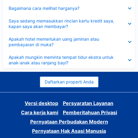
Dipersempit
Bagaimana cara melihat harganya?
Dipersempit
Saya sedang memasukkan rincian kartu kredit saya,
kapan saya akan membayar?
Dipersempit
Apakah hotel memerlukan uang jaminan atau
pembayaran di muka?
Dipersempit
Apakah mungkin meminta tempat tidur ekstra untuk
anak-anak atau ranjang bayi?
Daftarkan properti Anda
Versi desktop
Persyaratan Layanan
Cara kerja kami
Pemberitahuan Privasi
Pernyataan Perbudakan Modern
Pernyataan Hak Asasi Manusia