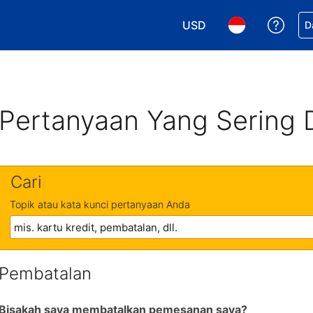
USD
Dapa
D
Pilih mata uang Anda. M
Pilih bahasa An
Pertanyaan Yang Sering 
Cari
Topik atau kata kunci pertanyaan Anda
Pembatalan
Bisakah saya membatalkan pemesanan saya?