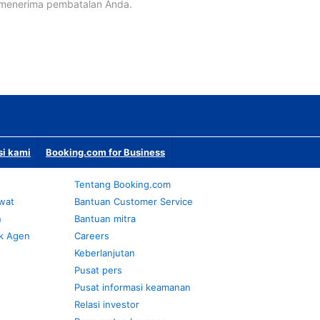
 menerima pembatalan Anda.
si kami
Booking.com for Business
Tentang Booking.com
awat
Bantuan Customer Service
n
Bantuan mitra
k Agen
Careers
Keberlanjutan
Pusat pers
Pusat informasi keamanan
Relasi investor