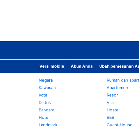
Versi mobile
Akun Anda
Ubah pemesanan An
Negara
Rumah dan apar
Kawasan
Apartemen
Kota
Resor
Distrik
Vila
Bandara
Hostel
Hotel
B&B
Landmark
Guest House