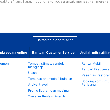
waktu 24 jam, harap hubungi akomodasi untuk memastikan mereka
Daftarkan properti Anda
da secara online
Bantuan Customer Service
Jadilah mitra afilia
temen
Tempat istimewa untuk
Rental Mobil
menginap
Pencari tiket pes
Ulasan
Reservasi restora
Temukan akomodasi bulanan
Booking.com untu
Artikel travel
Perjalanan
Promo liburan dan musiman
Traveller Review Awards