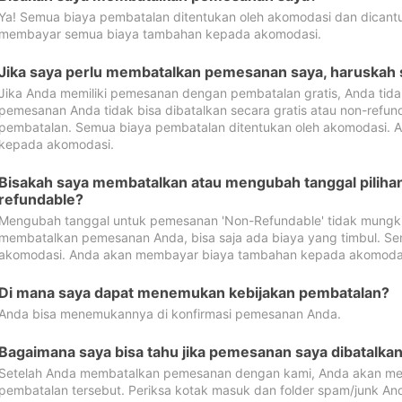
Ya! Semua biaya pembatalan ditentukan oleh akomodasi dan dican
membayar semua biaya tambahan kepada akomodasi.
Jika saya perlu membatalkan pemesanan saya, haruskah
Jika Anda memiliki pemesanan dengan pembatalan gratis, Anda tid
pemesanan Anda tidak bisa dibatalkan secara gratis atau non-refun
pembatalan. Semua biaya pembatalan ditentukan oleh akomodasi.
kepada akomodasi.
Bisakah saya membatalkan atau mengubah tanggal pilih
refundable?
Mengubah tanggal untuk pemesanan 'Non-Refundable' tidak mungkin
membatalkan pemesanan Anda, bisa saja ada biaya yang timbul. Se
akomodasi. Anda akan membayar biaya tambahan kepada akomoda
Di mana saya dapat menemukan kebijakan pembatalan?
Anda bisa menemukannya di konfirmasi pemesanan Anda.
Bagaimana saya bisa tahu jika pemesanan saya dibatalka
Setelah Anda membatalkan pemesanan dengan kami, Anda akan me
pembatalan tersebut. Periksa kotak masuk dan folder spam/junk An