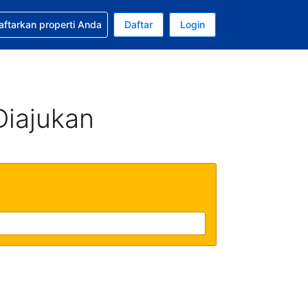
tkan bantuan untuk pemesanan Anda
aftarkan properti Anda
Daftar
Login
ata uang Anda saat ini adalah Dolar Amerika Serikat
da. Bahasa Anda saat ini adalah Bahasa Indonesia
Diajukan