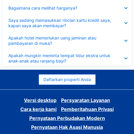
Dipersempit
Bagaimana cara melihat harganya?
Dipersempit
Saya sedang memasukkan rincian kartu kredit saya,
kapan saya akan membayar?
Dipersempit
Apakah hotel memerlukan uang jaminan atau
pembayaran di muka?
Dipersempit
Apakah mungkin meminta tempat tidur ekstra untuk
anak-anak atau ranjang bayi?
Daftarkan properti Anda
Versi desktop
Persyaratan Layanan
Cara kerja kami
Pemberitahuan Privasi
Pernyataan Perbudakan Modern
Pernyataan Hak Asasi Manusia