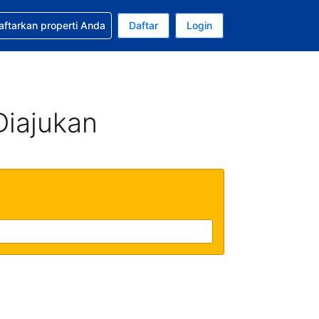
tkan bantuan untuk pemesanan Anda
aftarkan properti Anda
Daftar
Login
Mata uang Anda saat ini adalah Rupiah Indonesia
da. Bahasa Anda saat ini adalah Bahasa Indonesia
Diajukan