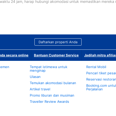
waktu 24 jam, harap hubungi akomodasi untuk memastikan mereka
Daftarkan properti Anda
da secara online
Bantuan Customer Service
Jadilah mitra afilia
temen
Tempat istimewa untuk
Rental Mobil
menginap
Pencari tiket pes
Ulasan
Reservasi restora
Temukan akomodasi bulanan
Booking.com untu
Artikel travel
Perjalanan
Promo liburan dan musiman
Traveller Review Awards