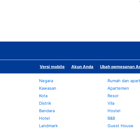
Versi mobile
Akun Anda
Ubah pemesanan An
Negara
Rumah dan apar
Kawasan
Apartemen
Kota
Resor
Distrik
Vila
Bandara
Hostel
Hotel
B&B
Landmark
Guest House