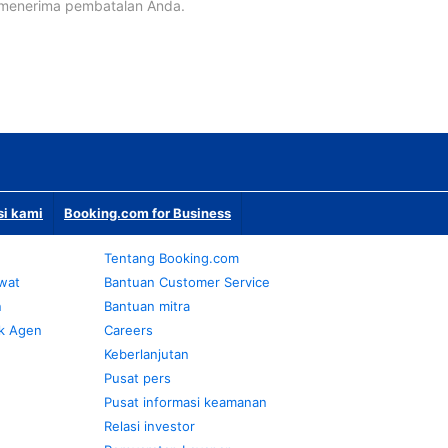
 menerima pembatalan Anda.
si kami
Booking.com for Business
Tentang Booking.com
awat
Bantuan Customer Service
n
Bantuan mitra
k Agen
Careers
Keberlanjutan
Pusat pers
Pusat informasi keamanan
Relasi investor