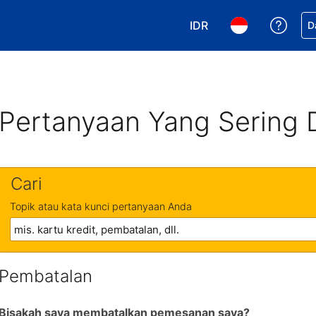
IDR
Dapa
D
Pilih mata uang Anda. 
Pilih bahasa An
Pertanyaan Yang Sering 
Cari
Topik atau kata kunci pertanyaan Anda
Pembatalan
Bisakah saya membatalkan pemesanan saya?