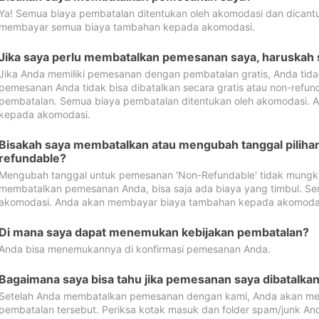
Ya! Semua biaya pembatalan ditentukan oleh akomodasi dan dican
membayar semua biaya tambahan kepada akomodasi.
Jika saya perlu membatalkan pemesanan saya, haruskah
Jika Anda memiliki pemesanan dengan pembatalan gratis, Anda tid
pemesanan Anda tidak bisa dibatalkan secara gratis atau non-refun
pembatalan. Semua biaya pembatalan ditentukan oleh akomodasi.
kepada akomodasi.
Bisakah saya membatalkan atau mengubah tanggal pilih
refundable?
Mengubah tanggal untuk pemesanan 'Non-Refundable' tidak mungkin
membatalkan pemesanan Anda, bisa saja ada biaya yang timbul. Se
akomodasi. Anda akan membayar biaya tambahan kepada akomoda
Di mana saya dapat menemukan kebijakan pembatalan?
Anda bisa menemukannya di konfirmasi pemesanan Anda.
Bagaimana saya bisa tahu jika pemesanan saya dibatalka
Setelah Anda membatalkan pemesanan dengan kami, Anda akan me
pembatalan tersebut. Periksa kotak masuk dan folder spam/junk An