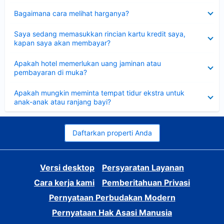
Dipersempit
Bagaimana cara melihat harganya?
Dipersempit
Saya sedang memasukkan rincian kartu kredit saya,
kapan saya akan membayar?
Dipersempit
Apakah hotel memerlukan uang jaminan atau
pembayaran di muka?
Dipersempit
Apakah mungkin meminta tempat tidur ekstra untuk
anak-anak atau ranjang bayi?
Daftarkan properti Anda
Versi desktop
Persyaratan Layanan
Cara kerja kami
Pemberitahuan Privasi
Pernyataan Perbudakan Modern
Pernyataan Hak Asasi Manusia