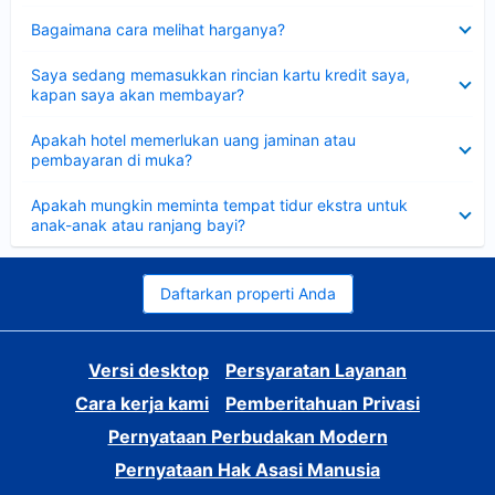
Dipersempit
Bagaimana cara melihat harganya?
Dipersempit
Saya sedang memasukkan rincian kartu kredit saya,
kapan saya akan membayar?
Dipersempit
Apakah hotel memerlukan uang jaminan atau
pembayaran di muka?
Dipersempit
Apakah mungkin meminta tempat tidur ekstra untuk
anak-anak atau ranjang bayi?
Daftarkan properti Anda
Versi desktop
Persyaratan Layanan
Cara kerja kami
Pemberitahuan Privasi
Pernyataan Perbudakan Modern
Pernyataan Hak Asasi Manusia