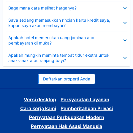
Dipersempit
Bagaimana cara melihat harganya?
Dipersempit
Saya sedang memasukkan rincian kartu kredit saya,
kapan saya akan membayar?
Dipersempit
Apakah hotel memerlukan uang jaminan atau
pembayaran di muka?
Dipersempit
Apakah mungkin meminta tempat tidur ekstra untuk
anak-anak atau ranjang bayi?
Daftarkan properti Anda
Versi desktop
Persyaratan Layanan
Cara kerja kami
Pemberitahuan Privasi
Pernyataan Perbudakan Modern
Pernyataan Hak Asasi Manusia