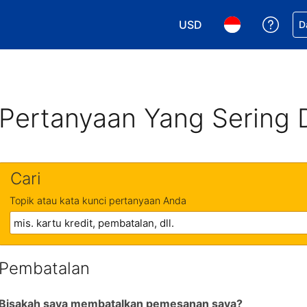
USD
Dapa
D
Pilih mata uang Anda. M
Pilih bahasa An
Pertanyaan Yang Sering 
Cari
Topik atau kata kunci pertanyaan Anda
Pembatalan
Bisakah saya membatalkan pemesanan saya?