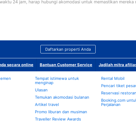
waktu 24 jam, harap hubungi akomodasi untuk memastikan mereka
Daftarkan properti Anda
da secara online
Bantuan Customer Service
Jadilah mitra afilia
temen
Tempat istimewa untuk
Rental Mobil
menginap
Pencari tiket pes
Ulasan
Reservasi restora
Temukan akomodasi bulanan
Booking.com untu
Artikel travel
Perjalanan
Promo liburan dan musiman
Traveller Review Awards