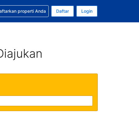
tkan bantuan untuk pemesanan Anda
aftarkan properti Anda
Daftar
Login
ata uang Anda saat ini adalah Dolar Amerika Serikat
da. Bahasa Anda saat ini adalah Bahasa Indonesia
Diajukan