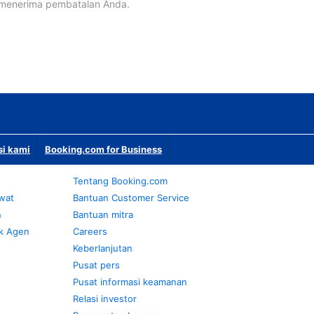
 menerima pembatalan Anda.
si kami
Booking.com for Business
Tentang Booking.com
awat
Bantuan Customer Service
n
Bantuan mitra
k Agen
Careers
Keberlanjutan
Pusat pers
Pusat informasi keamanan
Relasi investor