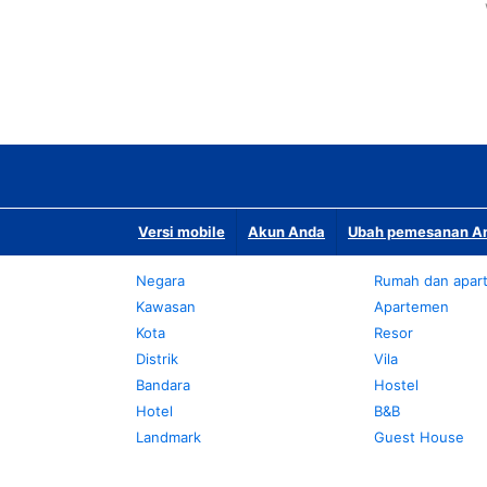
Versi mobile
Akun Anda
Ubah pemesanan An
Negara
Rumah dan apar
Kawasan
Apartemen
Kota
Resor
Distrik
Vila
Bandara
Hostel
Hotel
B&B
Landmark
Guest House