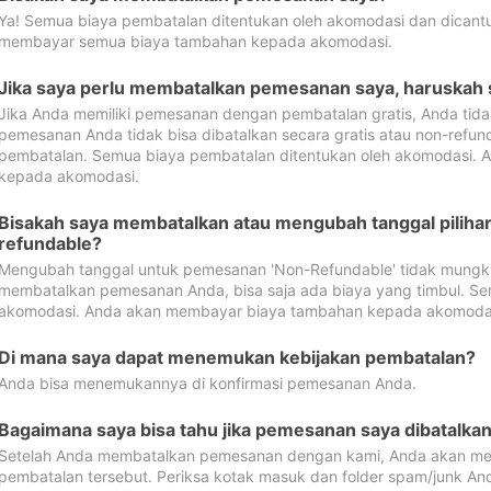
Ya! Semua biaya pembatalan ditentukan oleh akomodasi dan dican
membayar semua biaya tambahan kepada akomodasi.
Jika saya perlu membatalkan pemesanan saya, haruskah
Jika Anda memiliki pemesanan dengan pembatalan gratis, Anda tid
pemesanan Anda tidak bisa dibatalkan secara gratis atau non-refun
pembatalan. Semua biaya pembatalan ditentukan oleh akomodasi.
kepada akomodasi.
Bisakah saya membatalkan atau mengubah tanggal pilih
refundable?
Mengubah tanggal untuk pemesanan 'Non-Refundable' tidak mungkin
membatalkan pemesanan Anda, bisa saja ada biaya yang timbul. Se
akomodasi. Anda akan membayar biaya tambahan kepada akomoda
Di mana saya dapat menemukan kebijakan pembatalan?
Anda bisa menemukannya di konfirmasi pemesanan Anda.
Bagaimana saya bisa tahu jika pemesanan saya dibatalka
Setelah Anda membatalkan pemesanan dengan kami, Anda akan me
pembatalan tersebut. Periksa kotak masuk dan folder spam/junk An