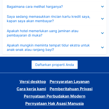
Dipersempit
Bagaimana cara melihat harganya?
Dipersempit
Saya sedang memasukkan rincian kartu kredit saya,
kapan saya akan membayar?
Dipersempit
Apakah hotel memerlukan uang jaminan atau
pembayaran di muka?
Dipersempit
Apakah mungkin meminta tempat tidur ekstra untuk
anak-anak atau ranjang bayi?
Daftarkan properti Anda
Versi desktop
Persyaratan Layanan
Cara kerja kami
Pemberitahuan Privasi
Pernyataan Perbudakan Modern
Pernyataan Hak Asasi Manusia