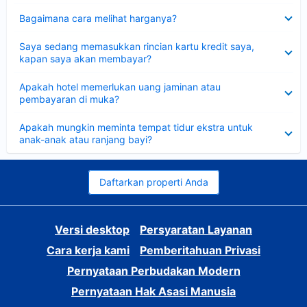
Dipersempit
Bagaimana cara melihat harganya?
Dipersempit
Saya sedang memasukkan rincian kartu kredit saya,
kapan saya akan membayar?
Dipersempit
Apakah hotel memerlukan uang jaminan atau
pembayaran di muka?
Dipersempit
Apakah mungkin meminta tempat tidur ekstra untuk
anak-anak atau ranjang bayi?
Daftarkan properti Anda
Versi desktop
Persyaratan Layanan
Cara kerja kami
Pemberitahuan Privasi
Pernyataan Perbudakan Modern
Pernyataan Hak Asasi Manusia