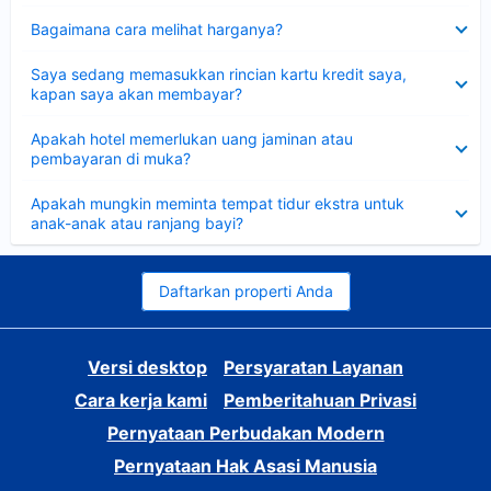
Dipersempit
Bagaimana cara melihat harganya?
Dipersempit
Saya sedang memasukkan rincian kartu kredit saya,
kapan saya akan membayar?
Dipersempit
Apakah hotel memerlukan uang jaminan atau
pembayaran di muka?
Dipersempit
Apakah mungkin meminta tempat tidur ekstra untuk
anak-anak atau ranjang bayi?
Daftarkan properti Anda
Versi desktop
Persyaratan Layanan
Cara kerja kami
Pemberitahuan Privasi
Pernyataan Perbudakan Modern
Pernyataan Hak Asasi Manusia