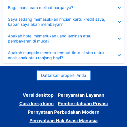
Dipersempit
Bagaimana cara melihat harganya?
Dipersempit
Saya sedang memasukkan rincian kartu kredit saya,
kapan saya akan membayar?
Dipersempit
Apakah hotel memerlukan uang jaminan atau
pembayaran di muka?
Dipersempit
Apakah mungkin meminta tempat tidur ekstra untuk
anak-anak atau ranjang bayi?
Daftarkan properti Anda
Versi desktop
Persyaratan Layanan
Cara kerja kami
Pemberitahuan Privasi
Pernyataan Perbudakan Modern
Pernyataan Hak Asasi Manusia