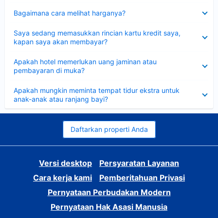
Dipersempit
Bagaimana cara melihat harganya?
Dipersempit
Saya sedang memasukkan rincian kartu kredit saya,
kapan saya akan membayar?
Dipersempit
Apakah hotel memerlukan uang jaminan atau
pembayaran di muka?
Dipersempit
Apakah mungkin meminta tempat tidur ekstra untuk
anak-anak atau ranjang bayi?
Daftarkan properti Anda
Versi desktop
Persyaratan Layanan
Cara kerja kami
Pemberitahuan Privasi
Pernyataan Perbudakan Modern
Pernyataan Hak Asasi Manusia