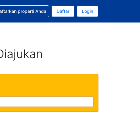
tkan bantuan untuk pemesanan Anda
aftarkan properti Anda
Daftar
Login
Mata uang Anda saat ini adalah Rupiah Indonesia
da. Bahasa Anda saat ini adalah Bahasa Indonesia
Diajukan