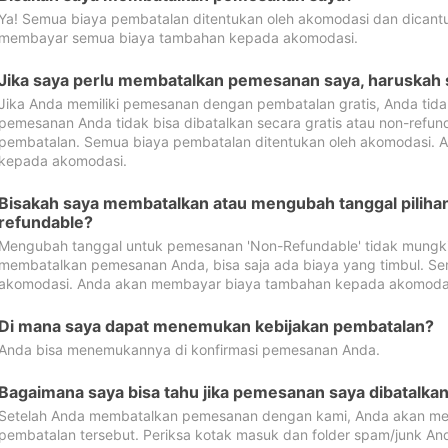
Ya! Semua biaya pembatalan ditentukan oleh akomodasi dan dican
membayar semua biaya tambahan kepada akomodasi.
Jika saya perlu membatalkan pemesanan saya, haruskah
Jika Anda memiliki pemesanan dengan pembatalan gratis, Anda tid
pemesanan Anda tidak bisa dibatalkan secara gratis atau non-refun
pembatalan. Semua biaya pembatalan ditentukan oleh akomodasi.
kepada akomodasi.
Bisakah saya membatalkan atau mengubah tanggal pilih
refundable?
Mengubah tanggal untuk pemesanan 'Non-Refundable' tidak mungkin
membatalkan pemesanan Anda, bisa saja ada biaya yang timbul. Se
akomodasi. Anda akan membayar biaya tambahan kepada akomoda
Di mana saya dapat menemukan kebijakan pembatalan?
Anda bisa menemukannya di konfirmasi pemesanan Anda.
Bagaimana saya bisa tahu jika pemesanan saya dibatalka
Setelah Anda membatalkan pemesanan dengan kami, Anda akan me
pembatalan tersebut. Periksa kotak masuk dan folder spam/junk An