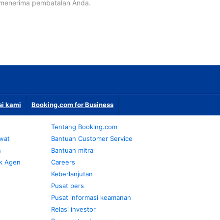
 menerima pembatalan Anda.
si kami
Booking.com for Business
Tentang Booking.com
awat
Bantuan Customer Service
n
Bantuan mitra
k Agen
Careers
Keberlanjutan
Pusat pers
Pusat informasi keamanan
Relasi investor