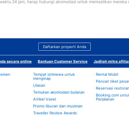
waktu 24 jam, harap hubungi akomodasi untuk memastikan mereka
Daftarkan properti Anda
da secara online
Bantuan Customer Service
Jadilah mitra afilia
temen
Tempat istimewa untuk
Rental Mobil
menginap
Pencari tiket pes
Ulasan
Reservasi restora
Temukan akomodasi bulanan
Booking.com untu
Artikel travel
Perjalanan
Promo liburan dan musiman
Traveller Review Awards