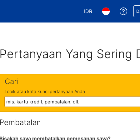
IDR
Dapa
D
Pilih mata uang Anda. 
Pilih bahasa An
Pertanyaan Yang Sering 
Cari
Topik atau kata kunci pertanyaan Anda
Pembatalan
Bisakah saya membatalkan pemesanan saya?