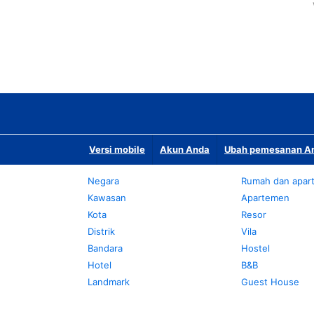
Versi mobile
Akun Anda
Ubah pemesanan An
Negara
Rumah dan apar
Kawasan
Apartemen
Kota
Resor
Distrik
Vila
Bandara
Hostel
Hotel
B&B
Landmark
Guest House